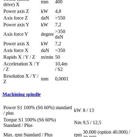
mm
400
drive) X
Power axis Z
kW
4,8
Axis force Z
daN
>550
Power axis Y
kW
7,2
>350
Axis force Y
degree
daN
Power axis X
kW
7,2
Axis force X
daN
>350
Rapids X / Y / Z
m/min
50
Acceleration X / Y
10,4m
/ Z
/ S2
Resolution X / Y /
mm
0,0001
Z
Machining spindle
Power S1 100% (S6 60%) standard
kW
8 / 13
/ plus
Torque S1 100% (S6 60%)
Nm
9,5 / 12,5
Standard / Plus
30.000 (option 40.000) /
Max. rpm Standard / Plus
rpm