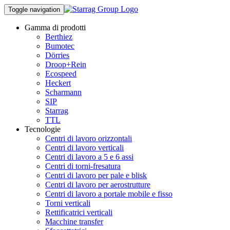
Toggle navigation
Gamma di prodotti
Berthiez
Bumotec
Dörries
Droop+Rein
Ecospeed
Heckert
Scharmann
SIP
Starrag
TTL
Tecnologie
Centri di lavoro orizzontali
Centri di lavoro verticali
Centri di lavoro a 5 e 6 assi
Centri di torni-fresatura
Centri di lavoro per pale e blisk
Centri di lavoro per aerostrutture
Centri di lavoro a portale mobile e fisso
Torni verticali
Rettificatrici verticali
Macchine transfer