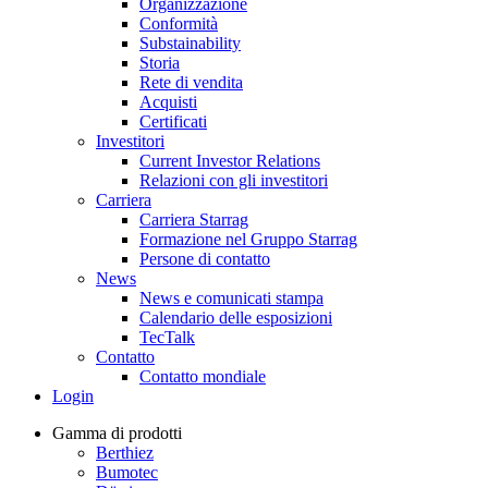
Organizzazione
Conformità
Substainability
Storia
Rete di vendita
Acquisti
Certificati
Investitori
Current Investor Relations
Relazioni con gli investitori
Carriera
Carriera Starrag
Formazione nel Gruppo Starrag
Persone di contatto
News
News e comunicati stampa
Calendario delle esposizioni
TecTalk
Contatto
Contatto mondiale
Login
Gamma di prodotti
Berthiez
Bumotec