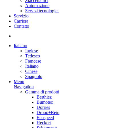
Sfaccettatrici
Automazione
Servizi tecnologici
Servizio
Carriera
Contatto
Italiano
Inglese
Tedesco
Francese
Italiano
Cinese
Spagnolo
Menu
Navigation
Gamma di prodotti
Berthiez
Bumotec
Dörries
Droop+Rein
Ecospeed
Heckert
Scharmann