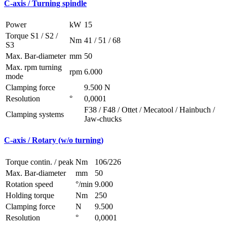
C-axis / Turning spindle
Power
kW
15
Torque S1 / S2 /
Nm
41 / 51 / 68
S3
Max. Bar-diameter
mm
50
Max. rpm turning
rpm
6.000
mode
Clamping force
9.500 N
Resolution
°
0,0001
F38 / F48 / Ottet / Mecatool / Hainbuch /
Clamping systems
Jaw-chucks
C-axis / Rotary (w/o turning)
Torque contin. / peak
Nm
106/226
Max. Bar-diameter
mm
50
Rotation speed
°/min
9.000
Holding torque
Nm
250
Clamping force
N
9.500
Resolution
°
0,0001