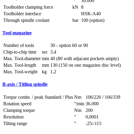
30.000
Toolholder clamping force
kN
8
Toolholder interface
HSK-A40
Through spindle coolant
bar
100 (option)
Tool magazine
Number of tools
30 - option 60 or 90
Chip-to-chip time
sec
3,4
Max. Tool-diameter
mm
40 (80 with adjacant pockets ampty)
Max. Tool-length
mm
130 (150 on one magazine disc level)
Max. Tool-weight
kg
1,2
B-axis / Titling spindle
Torque contin. / peak Standard / Plus
Nm
106/226 / 166/339
Rotation speed
°/min
36.000
Clamping torque
Nm
200
Resolution
°
0,0001
Tilting range
°
-25/-115