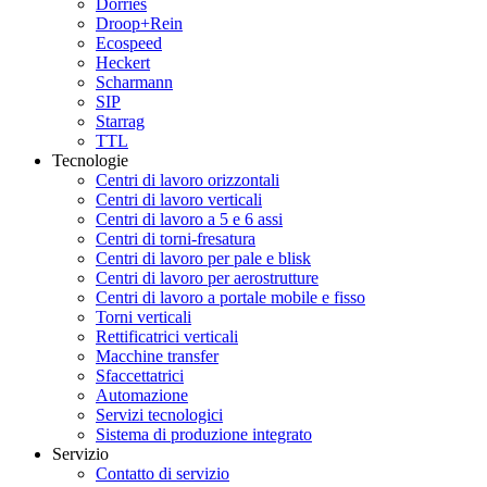
Dörries
Droop+Rein
Ecospeed
Heckert
Scharmann
SIP
Starrag
TTL
Tecnologie
Centri di lavoro orizzontali
Centri di lavoro verticali
Centri di lavoro a 5 e 6 assi
Centri di torni-fresatura
Centri di lavoro per pale e blisk
Centri di lavoro per aerostrutture
Centri di lavoro a portale mobile e fisso
Torni verticali
Rettificatrici verticali
Macchine transfer
Sfaccettatrici
Automazione
Servizi tecnologici
Sistema di produzione integrato
Servizio
Contatto di servizio