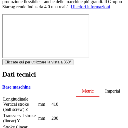
produzione flessibile – anche delle macchine più grandi. Il Gruppo
Starrag rende Industria 4.0 una realtà.
Ulteriori informazioni
Cliccate qui per utilizzare la vista a 360°
Dati tecnici
Base maschine
Metric
Imperial
Longitudinale
Vertical stroke
mm
410
(ball screw) Z
Transversal stroke
mm
200
(linear) Y
Stroke (linear