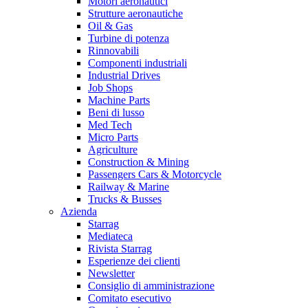
Motori aeronautici
Strutture aeronautiche
Oil & Gas
Turbine di potenza
Rinnovabili
Componenti industriali
Industrial Drives
Job Shops
Machine Parts
Beni di lusso
Med Tech
Micro Parts
Agriculture
Construction & Mining
Passengers Cars & Motorcycle
Railway & Marine
Trucks & Busses
Azienda
Starrag
Mediateca
Rivista Starrag
Esperienze dei clienti
Newsletter
Consiglio di amministrazione
Comitato esecutivo