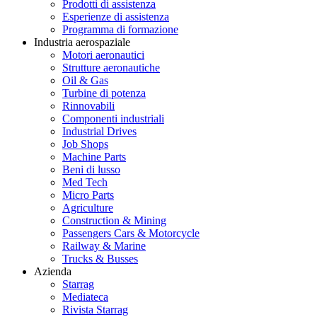
Prodotti di assistenza
Esperienze di assistenza
Programma di formazione
Industria aerospaziale
Motori aeronautici
Strutture aeronautiche
Oil & Gas
Turbine di potenza
Rinnovabili
Componenti industriali
Industrial Drives
Job Shops
Machine Parts
Beni di lusso
Med Tech
Micro Parts
Agriculture
Construction & Mining
Passengers Cars & Motorcycle
Railway & Marine
Trucks & Busses
Azienda
Starrag
Mediateca
Rivista Starrag