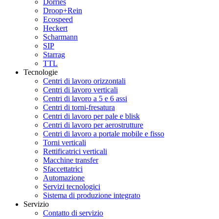
Dörries
Droop+Rein
Ecospeed
Heckert
Scharmann
SIP
Starrag
TTL
Tecnologie
Centri di lavoro orizzontali
Centri di lavoro verticali
Centri di lavoro a 5 e 6 assi
Centri di torni-fresatura
Centri di lavoro per pale e blisk
Centri di lavoro per aerostrutture
Centri di lavoro a portale mobile e fisso
Torni verticali
Rettificatrici verticali
Macchine transfer
Sfaccettatrici
Automazione
Servizi tecnologici
Sistema di produzione integrato
Servizio
Contatto di servizio