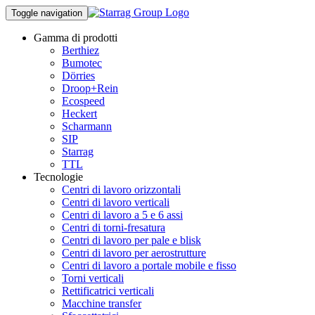
Toggle navigation
Gamma di prodotti
Berthiez
Bumotec
Dörries
Droop+Rein
Ecospeed
Heckert
Scharmann
SIP
Starrag
TTL
Tecnologie
Centri di lavoro orizzontali
Centri di lavoro verticali
Centri di lavoro a 5 e 6 assi
Centri di torni-fresatura
Centri di lavoro per pale e blisk
Centri di lavoro per aerostrutture
Centri di lavoro a portale mobile e fisso
Torni verticali
Rettificatrici verticali
Macchine transfer