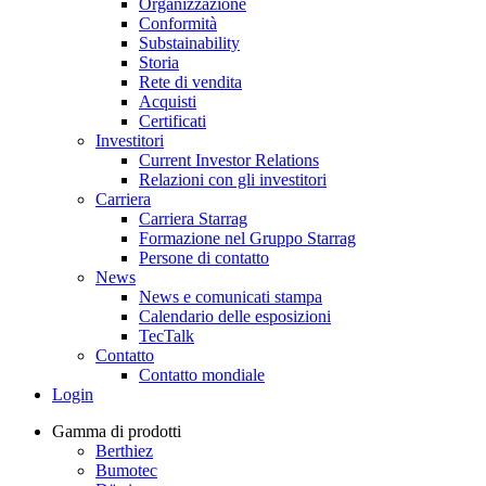
Organizzazione
Conformità
Substainability
Storia
Rete di vendita
Acquisti
Certificati
Investitori
Current Investor Relations
Relazioni con gli investitori
Carriera
Carriera Starrag
Formazione nel Gruppo Starrag
Persone di contatto
News
News e comunicati stampa
Calendario delle esposizioni
TecTalk
Contatto
Contatto mondiale
Login
Gamma di prodotti
Berthiez
Bumotec