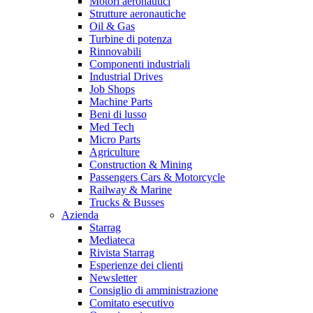
Motori aeronautici
Strutture aeronautiche
Oil & Gas
Turbine di potenza
Rinnovabili
Componenti industriali
Industrial Drives
Job Shops
Machine Parts
Beni di lusso
Med Tech
Micro Parts
Agriculture
Construction & Mining
Passengers Cars & Motorcycle
Railway & Marine
Trucks & Busses
Azienda
Starrag
Mediateca
Rivista Starrag
Esperienze dei clienti
Newsletter
Consiglio di amministrazione
Comitato esecutivo