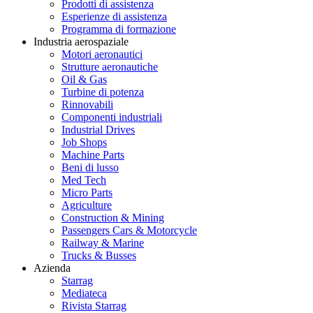
Prodotti di assistenza
Esperienze di assistenza
Programma di formazione
Industria aerospaziale
Motori aeronautici
Strutture aeronautiche
Oil & Gas
Turbine di potenza
Rinnovabili
Componenti industriali
Industrial Drives
Job Shops
Machine Parts
Beni di lusso
Med Tech
Micro Parts
Agriculture
Construction & Mining
Passengers Cars & Motorcycle
Railway & Marine
Trucks & Busses
Azienda
Starrag
Mediateca
Rivista Starrag