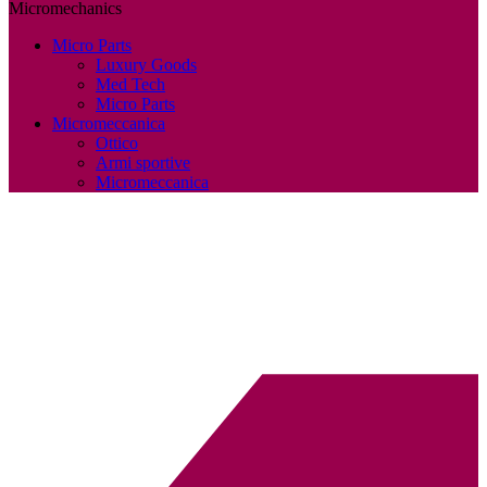
Micromechanics
Micro Parts
Luxury Goods
Med Tech
Micro Parts
Micromeccanica
Ottico
Armi sportive
Micromeccanica