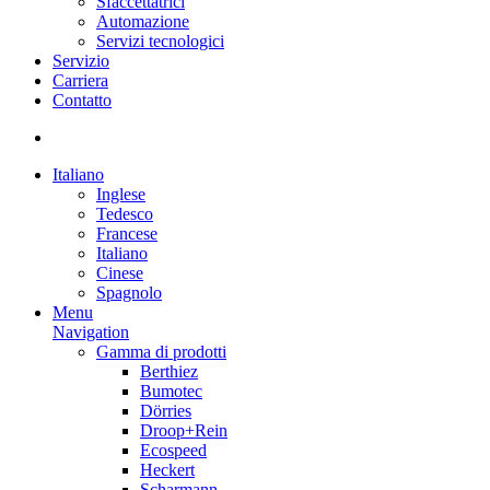
Sfaccettatrici
Automazione
Servizi tecnologici
Servizio
Carriera
Contatto
Italiano
Inglese
Tedesco
Francese
Italiano
Cinese
Spagnolo
Menu
Navigation
Gamma di prodotti
Berthiez
Bumotec
Dörries
Droop+Rein
Ecospeed
Heckert
Scharmann