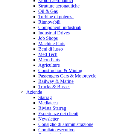
Motori aeronautici
Strutture aeronautiche
Oil & Gas
Turbine di potenza
Rinnovabili
Componenti industriali
Industrial Drives
Job Shops
Machine Parts
Beni di lusso
Med Tech
Micro Parts
Agriculture
Construction & Mining
Passengers Cars & Motorcycle
Railway & Marine
Trucks & Busses
Azienda
Starrag
Mediateca
Rivista Starrag
Esperienze dei clienti
Newsletter
Consiglio di amministrazione
Comitato esecutivo