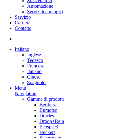
Sfaccettatrici
Automazione
Servizi tecnologici
Servizio
Carriera
Contatto
Italiano
Inglese
Tedesco
Francese
Italiano
Cinese
Spagnolo
Menu
Navigation
Gamma di prodotti
Berthiez
Bumotec
Dörries
Droop+Rein
Ecospeed
Heckert
Scharmann