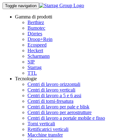
Toggle navigation
Gamma di prodotti
Berthiez
Bumotec
Dörries
Droop+Rein
Ecospeed
Heckert
Scharmann
SIP
Starrag
TTL
Tecnologie
Centri di lavoro orizzontali
Centri di lavoro verticali
Centri di lavoro a 5 e 6 assi
Centri di torni-fresatura
Centri di lavoro per pale e blisk
Centri di lavoro per aerostrutture
Centri di lavoro a portale mobile e fisso
Torni verticali
Rettificatrici verticali
Macchine transfer