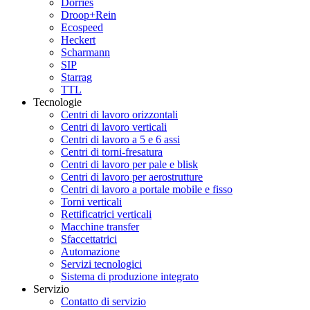
Dörries
Droop+Rein
Ecospeed
Heckert
Scharmann
SIP
Starrag
TTL
Tecnologie
Centri di lavoro orizzontali
Centri di lavoro verticali
Centri di lavoro a 5 e 6 assi
Centri di torni-fresatura
Centri di lavoro per pale e blisk
Centri di lavoro per aerostrutture
Centri di lavoro a portale mobile e fisso
Torni verticali
Rettificatrici verticali
Macchine transfer
Sfaccettatrici
Automazione
Servizi tecnologici
Sistema di produzione integrato
Servizio
Contatto di servizio