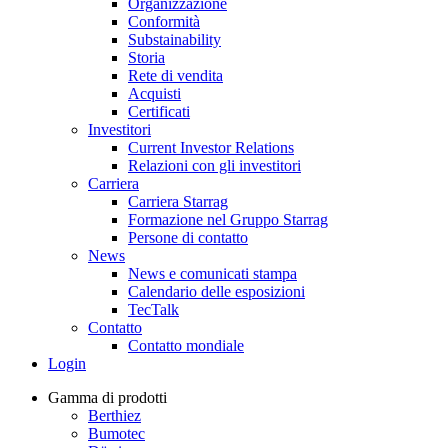
Organizzazione
Conformità
Substainability
Storia
Rete di vendita
Acquisti
Certificati
Investitori
Current Investor Relations
Relazioni con gli investitori
Carriera
Carriera Starrag
Formazione nel Gruppo Starrag
Persone di contatto
News
News e comunicati stampa
Calendario delle esposizioni
TecTalk
Contatto
Contatto mondiale
Login
Gamma di prodotti
Berthiez
Bumotec