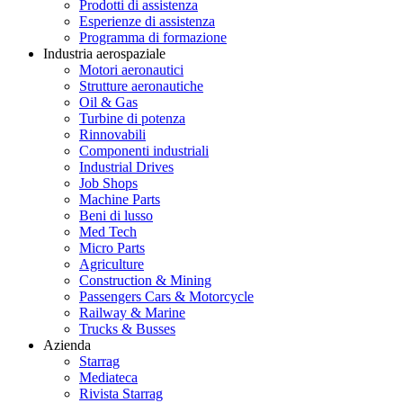
Prodotti di assistenza
Esperienze di assistenza
Programma di formazione
Industria aerospaziale
Motori aeronautici
Strutture aeronautiche
Oil & Gas
Turbine di potenza
Rinnovabili
Componenti industriali
Industrial Drives
Job Shops
Machine Parts
Beni di lusso
Med Tech
Micro Parts
Agriculture
Construction & Mining
Passengers Cars & Motorcycle
Railway & Marine
Trucks & Busses
Azienda
Starrag
Mediateca
Rivista Starrag