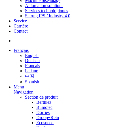
Machine biseautage
Automation solutions
Services technologiques
Starrag IPS / Industry 4.0
Service
Carrière
Contact
Français
English
Deutsch
Français
Italiano
中国
Spanish
Menu
Navigation
Section de produit
Berthiez
Bumotec
Dörries
Droop+Rein
Ecospeed