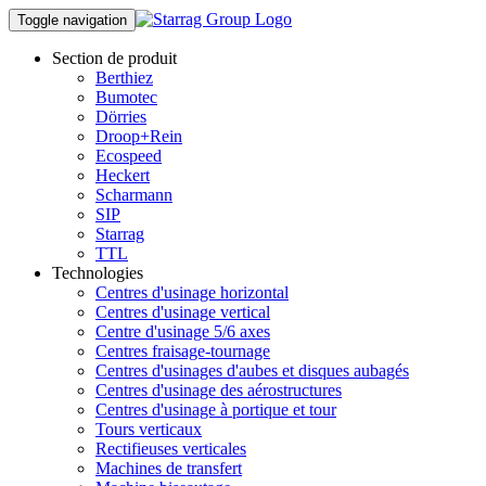
Toggle navigation
Section de produit
Berthiez
Bumotec
Dörries
Droop+Rein
Ecospeed
Heckert
Scharmann
SIP
Starrag
TTL
Technologies
Centres d'usinage horizontal
Centres d'usinage vertical
Centre d'usinage 5/6 axes
Centres fraisage-tournage
Centres d'usinages d'aubes et disques aubagés
Centres d'usinage des aérostructures
Centres d'usinage à portique et tour
Tours verticaux
Rectifieuses verticales
Machines de transfert