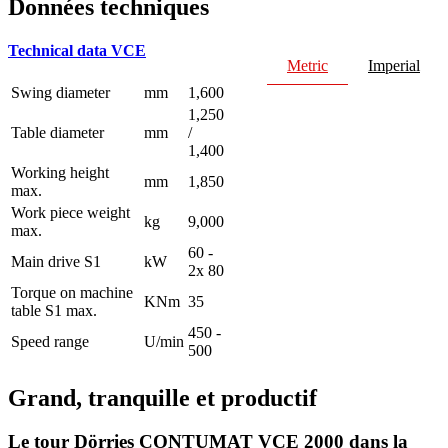
Données techniques
Technical data VCE
Metric
Imperial
Swing diameter
mm
1,600
1,250
Table diameter
mm
/
1,400
Working height
mm
1,850
max.
Work piece weight
kg
9,000
max.
60 -
Main drive S1
kW
2x 80
Torque on machine
KNm
35
table S1 max.
450 -
Speed range
U/min
500
Grand, tranquille et productif
Le tour Dörries CONTUMAT VCE 2000 dans la