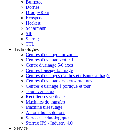
Bumotec
Dörries
Droop+Rein
Ecospeed
Heckert
Scharmann
SIP
Starrag
TTL
Technologies
Centres d'usinage horizontal
Centres d'usinage vertical
Centre d'usinage 5/6 axes
Centres fraisage-tournage
Centres d'usinages d'aubes et disques aubagés
Centres d'usinage des aérostructures
Centres d'usinage à portique et tour
Tours verticaux
Rectifieuses verticales
Machines de transfert
Machine biseautage
Automation solutions
Services technologiques
Starrag IPS / Industry 4.0
Service