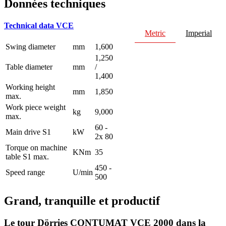
Données techniques
Technical data VCE
Metric
Imperial
Swing diameter
mm
1,600
1,250
Table diameter
mm
/
1,400
Working height
mm
1,850
max.
Work piece weight
kg
9,000
max.
60 -
Main drive S1
kW
2x 80
Torque on machine
KNm
35
table S1 max.
450 -
Speed range
U/min
500
Grand, tranquille et productif
Le tour Dörries CONTUMAT VCE 2000 dans la