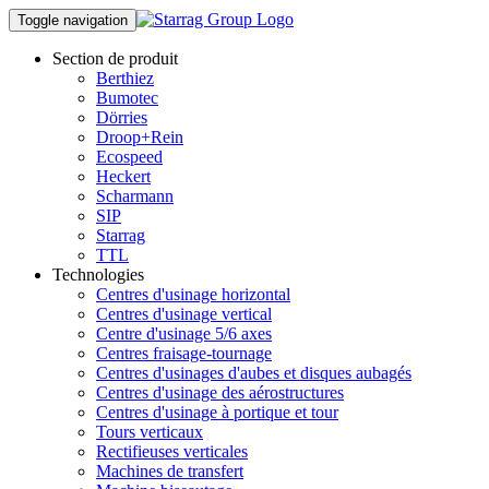
Toggle navigation
Section de produit
Berthiez
Bumotec
Dörries
Droop+Rein
Ecospeed
Heckert
Scharmann
SIP
Starrag
TTL
Technologies
Centres d'usinage horizontal
Centres d'usinage vertical
Centre d'usinage 5/6 axes
Centres fraisage-tournage
Centres d'usinages d'aubes et disques aubagés
Centres d'usinage des aérostructures
Centres d'usinage à portique et tour
Tours verticaux
Rectifieuses verticales
Machines de transfert