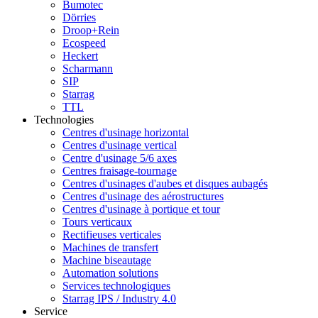
Bumotec
Dörries
Droop+Rein
Ecospeed
Heckert
Scharmann
SIP
Starrag
TTL
Technologies
Centres d'usinage horizontal
Centres d'usinage vertical
Centre d'usinage 5/6 axes
Centres fraisage-tournage
Centres d'usinages d'aubes et disques aubagés
Centres d'usinage des aérostructures
Centres d'usinage à portique et tour
Tours verticaux
Rectifieuses verticales
Machines de transfert
Machine biseautage
Automation solutions
Services technologiques
Starrag IPS / Industry 4.0
Service