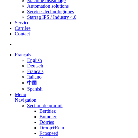
Machine biseautage
Automation solutions
Services technologiques
Starrag IPS / Industry 4.0
Service
Carrière
Contact
Français
English
Deutsch
Français
Italiano
中国
Spanish
Menu
Navigation
Section de produit
Berthiez
Bumotec
Dörries
Droop+Rein
Ecospeed