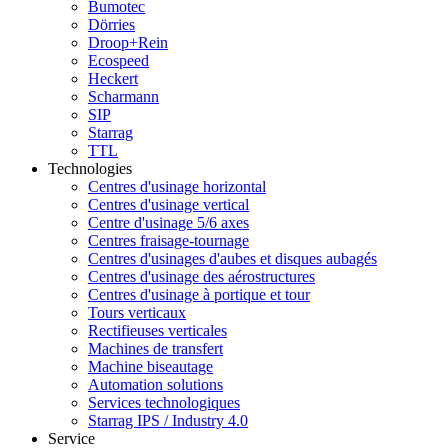
Bumotec
Dörries
Droop+Rein
Ecospeed
Heckert
Scharmann
SIP
Starrag
TTL
Technologies
Centres d'usinage horizontal
Centres d'usinage vertical
Centre d'usinage 5/6 axes
Centres fraisage-tournage
Centres d'usinages d'aubes et disques aubagés
Centres d'usinage des aérostructures
Centres d'usinage à portique et tour
Tours verticaux
Rectifieuses verticales
Machines de transfert
Machine biseautage
Automation solutions
Services technologiques
Starrag IPS / Industry 4.0
Service