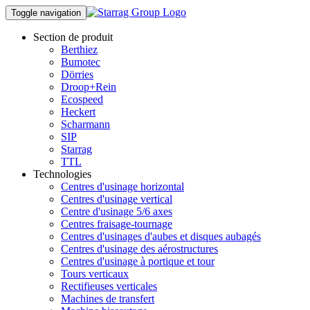
Toggle navigation
Section de produit
Berthiez
Bumotec
Dörries
Droop+Rein
Ecospeed
Heckert
Scharmann
SIP
Starrag
TTL
Technologies
Centres d'usinage horizontal
Centres d'usinage vertical
Centre d'usinage 5/6 axes
Centres fraisage-tournage
Centres d'usinages d'aubes et disques aubagés
Centres d'usinage des aérostructures
Centres d'usinage à portique et tour
Tours verticaux
Rectifieuses verticales
Machines de transfert