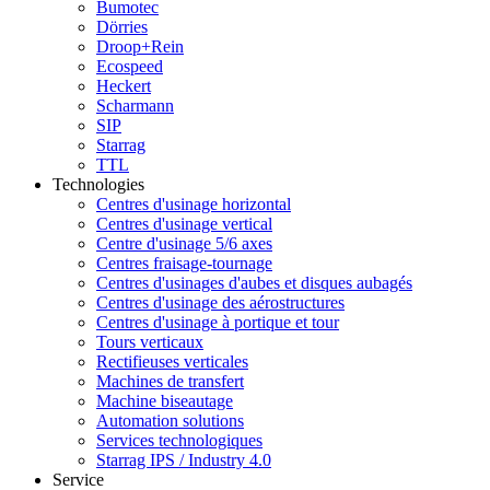
Bumotec
Dörries
Droop+Rein
Ecospeed
Heckert
Scharmann
SIP
Starrag
TTL
Technologies
Centres d'usinage horizontal
Centres d'usinage vertical
Centre d'usinage 5/6 axes
Centres fraisage-tournage
Centres d'usinages d'aubes et disques aubagés
Centres d'usinage des aérostructures
Centres d'usinage à portique et tour
Tours verticaux
Rectifieuses verticales
Machines de transfert
Machine biseautage
Automation solutions
Services technologiques
Starrag IPS / Industry 4.0
Service