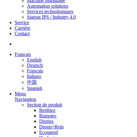
Machine biseautage
Automation solutions
Services technologiques
Starrag IPS / Industry 4.0
Service
Carrière
Contact
Français
English
Deutsch
Français
Italiano
中国
Spanish
Menu
Navigation
Section de produit
Berthiez
Bumotec
Dörries
Droop+Rein
Ecospeed