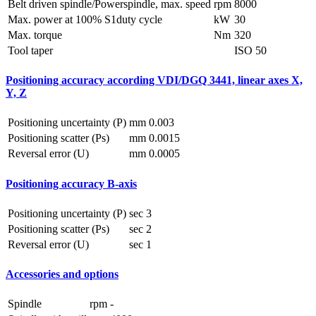
Belt driven spindle/Powerspindle, max. speed
rpm
8000
Max. power at 100% S1duty cycle
kW
30
Max. torque
Nm
320
Tool taper
ISO 50
Positioning accuracy according VDI/DGQ 3441, linear axes X,
Y, Z
Positioning uncertainty (P)
mm
0.003
Positioning scatter (Ps)
mm
0.0015
Reversal error (U)
mm
0.0005
Positioning accuracy B-axis
Positioning uncertainty (P)
sec
3
Positioning scatter (Ps)
sec
2
Reversal error (U)
sec
1
Accessories and options
Spindle
rpm
-