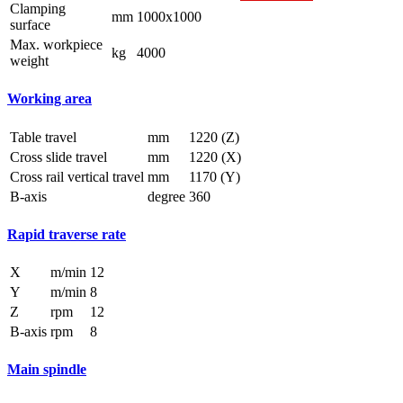
Clamping
mm
1000x1000
surface
Max. workpiece
kg
4000
weight
Working area
Table travel
mm
1220 (Z)
Cross slide travel
mm
1220 (X)
Cross rail vertical travel
mm
1170 (Y)
B-axis
degree
360
Rapid traverse rate
X
m/min
12
Y
m/min
8
Z
rpm
12
B-axis
rpm
8
Main spindle