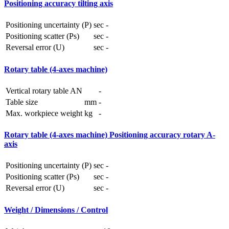
Positioning accuracy tilting axis
Positioning uncertainty (P)
sec
-
Positioning scatter (Ps)
sec
-
Reversal error (U)
sec
-
Rotary table (4-axes machine)
Vertical rotary table AN
-
Table size
mm
-
Max. workpiece weight
kg
-
Rotary table (4-axes machine) Positioning accuracy rotary A-
axis
Positioning uncertainty (P)
sec
-
Positioning scatter (Ps)
sec
-
Reversal error (U)
sec
-
Weight / Dimensions / Control