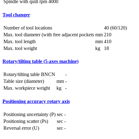
Spindle with quill
rpm
4000
Tool changer
Number of tool locations
40 (60/120)
Max. tool diameter (with free adjacent pockets
mm
210
Max. tool length
mm
410
Max. tool weight
kg
18
Rotary/tilting table (5-axes machine)
Rotary/tilting table BNCN
-
Table size (diameter)
mm
-
Max. workpiece weight
kg
-
Positioning accuracy rotary axis
Positioning uncertainty (P)
sec
-
Positioning scatter (Ps)
sec
-
Reversal error (U)
sec
-