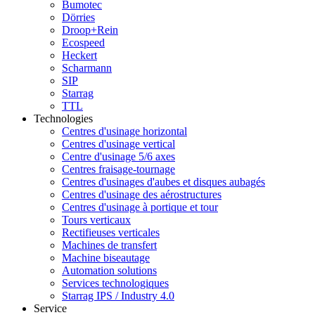
Bumotec
Dörries
Droop+Rein
Ecospeed
Heckert
Scharmann
SIP
Starrag
TTL
Technologies
Centres d'usinage horizontal
Centres d'usinage vertical
Centre d'usinage 5/6 axes
Centres fraisage-tournage
Centres d'usinages d'aubes et disques aubagés
Centres d'usinage des aérostructures
Centres d'usinage à portique et tour
Tours verticaux
Rectifieuses verticales
Machines de transfert
Machine biseautage
Automation solutions
Services technologiques
Starrag IPS / Industry 4.0
Service