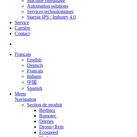
Machine biseautage
Automation solutions
Services technologiques
Starrag IPS / Industry 4.0
Service
Carrière
Contact
Français
English
Deutsch
Français
Italiano
中国
Spanish
Menu
Navigation
Section de produit
Berthiez
Bumotec
Dörries
Droop+Rein
Ecospeed