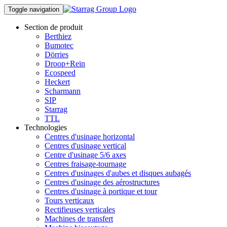
Toggle navigation
Section de produit
Berthiez
Bumotec
Dörries
Droop+Rein
Ecospeed
Heckert
Scharmann
SIP
Starrag
TTL
Technologies
Centres d'usinage horizontal
Centres d'usinage vertical
Centre d'usinage 5/6 axes
Centres fraisage-tournage
Centres d'usinages d'aubes et disques aubagés
Centres d'usinage des aérostructures
Centres d'usinage à portique et tour
Tours verticaux
Rectifieuses verticales
Machines de transfert