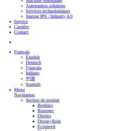
Machine biseautage
Automation solutions
Services technologiques
Starrag IPS / Industry 4.0
Service
Carrière
Contact
Français
English
Deutsch
Français
Italiano
中国
Spanish
Menu
Navigation
Section de produit
Berthiez
Bumotec
Dörries
Droop+Rein
Ecospeed