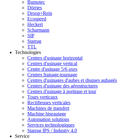
Bumotec
Dörries
Droop+Rein
Ecospeed
Heckert
Scharmann
SIP
Starrag
TTL
Technologies
Centres d'usinage horizontal
Centres d'usinage vertical
Centre d'usinage 5/6 axes
Centres fraisage-tournage
Centres d'usinages d'aubes et disques aubagés
Centres d'usinage des aérostructures
Centres d'usinage à portique et tour
Tours verticaux
Rectifieuses verticales
Machines de transfert
Machine biseautage
Automation solutions
Services technologiques
Starrag IPS / Industry 4.0
Service