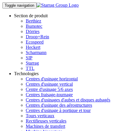
Toggle navigation
Section de produit
Berthiez
Bumotec
Dörries
Droop+Rein
Ecospeed
Heckert
Scharmann
SIP
Starrag
TTL
Technologies
Centres d'usinage horizontal
Centres d'usinage vertical
Centre d'usinage 5/6 axes
Centres fraisage-tournage
Centres d'usinages d'aubes et disques aubagés
Centres d'usinage des aérostructures
Centres d'usinage à portique et tour
Tours verticaux
Rectifieuses verticales
Machines de transfert