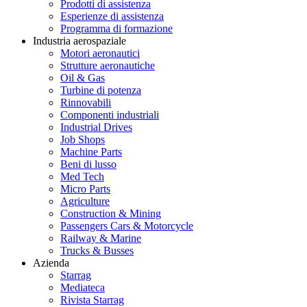
Prodotti di assistenza
Esperienze di assistenza
Programma di formazione
Industria aerospaziale
Motori aeronautici
Strutture aeronautiche
Oil & Gas
Turbine di potenza
Rinnovabili
Componenti industriali
Industrial Drives
Job Shops
Machine Parts
Beni di lusso
Med Tech
Micro Parts
Agriculture
Construction & Mining
Passengers Cars & Motorcycle
Railway & Marine
Trucks & Busses
Azienda
Starrag
Mediateca
Rivista Starrag