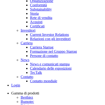
Organizzazione
Conformità
Substainability
Storia
Rete di vendita
Acquisti
Certificati
Investitori
Current Investor Relations
Relazioni con gli investitori
Carriera
Carriera Starrag
Formazione nel Gruppo Starrag
Persone di contatto
News
News e comunicati stampa
Calendario delle esposizioni
TecTalk
Contatto
Contatto mondiale
Login
Gamma di prodotti
Berthiez
Bumotec