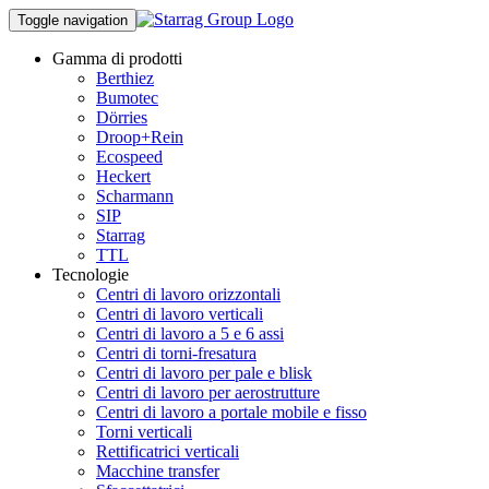
Toggle navigation
Gamma di prodotti
Berthiez
Bumotec
Dörries
Droop+Rein
Ecospeed
Heckert
Scharmann
SIP
Starrag
TTL
Tecnologie
Centri di lavoro orizzontali
Centri di lavoro verticali
Centri di lavoro a 5 e 6 assi
Centri di torni-fresatura
Centri di lavoro per pale e blisk
Centri di lavoro per aerostrutture
Centri di lavoro a portale mobile e fisso
Torni verticali
Rettificatrici verticali
Macchine transfer