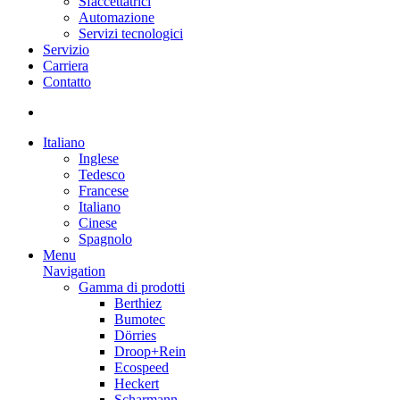
Sfaccettatrici
Automazione
Servizi tecnologici
Servizio
Carriera
Contatto
Italiano
Inglese
Tedesco
Francese
Italiano
Cinese
Spagnolo
Menu
Navigation
Gamma di prodotti
Berthiez
Bumotec
Dörries
Droop+Rein
Ecospeed
Heckert
Scharmann