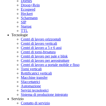
Dörries
Droop+Rein
Ecospeed
Heckert
Scharmann
SIP
Starrag
TTL
Tecnologie
Centri di lavoro orizzontali
Centri di lavoro verticali
Centri di lavoro a 5 e 6 assi
Centri di torni-fresatura
Centri di lavoro per pale e blisk
Centri di lavoro per aerostrutture
Centri di lavoro a portale mobile e fisso
Torni verticali
Rettificatrici verticali
Macchine transfer
Sfaccettatrici
Automazione
Servizi tecnologici
Sistema di produzione integrato
Servizio
Contatto di servizio