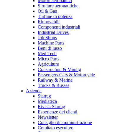
Motori aeronautici
Strutture aeronautiche
Oil & Gas
Turbine di potenza
Rinnovabili
Componenti industriali
Industrial Drives
Job Shops
Machine Parts
Beni di lusso
Med Tech
Micro Parts
Agriculture
Construction & Mining
Passengers Cars & Motorcycle
Railway & Marine
Trucks & Busses
Azienda
Starrag
Mediateca
Rivista Starrag
Esperienze dei clienti
Newsletter
Consiglio di amministrazione
Comitato esecutivo