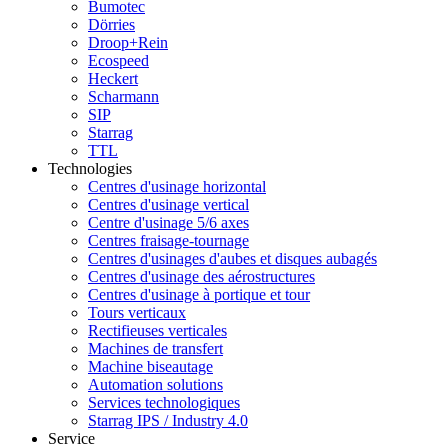
Bumotec
Dörries
Droop+Rein
Ecospeed
Heckert
Scharmann
SIP
Starrag
TTL
Technologies
Centres d'usinage horizontal
Centres d'usinage vertical
Centre d'usinage 5/6 axes
Centres fraisage-tournage
Centres d'usinages d'aubes et disques aubagés
Centres d'usinage des aérostructures
Centres d'usinage à portique et tour
Tours verticaux
Rectifieuses verticales
Machines de transfert
Machine biseautage
Automation solutions
Services technologiques
Starrag IPS / Industry 4.0
Service