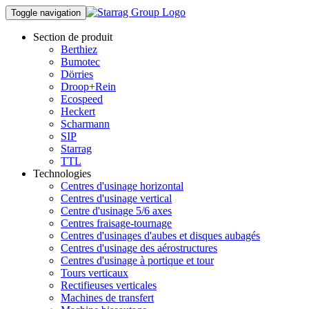
Toggle navigation
Section de produit
Berthiez
Bumotec
Dörries
Droop+Rein
Ecospeed
Heckert
Scharmann
SIP
Starrag
TTL
Technologies
Centres d'usinage horizontal
Centres d'usinage vertical
Centre d'usinage 5/6 axes
Centres fraisage-tournage
Centres d'usinages d'aubes et disques aubagés
Centres d'usinage des aérostructures
Centres d'usinage à portique et tour
Tours verticaux
Rectifieuses verticales
Machines de transfert