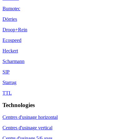
Bumotec
Dörries
Droop+Rein
Ecospeed
Heckert
Scharmann
SIP
Starrag
TTL
Technologies
Centres d'usinage horizontal
Centres d'usinage vertical
Centre d'usinage 5/6 axes