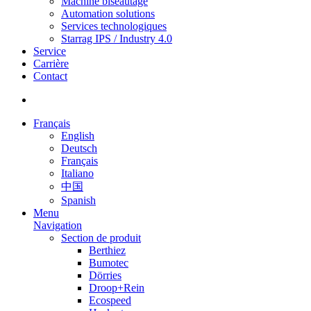
Machine biseautage
Automation solutions
Services technologiques
Starrag IPS / Industry 4.0
Service
Carrière
Contact
Français
English
Deutsch
Français
Italiano
中国
Spanish
Menu
Navigation
Section de produit
Berthiez
Bumotec
Dörries
Droop+Rein
Ecospeed