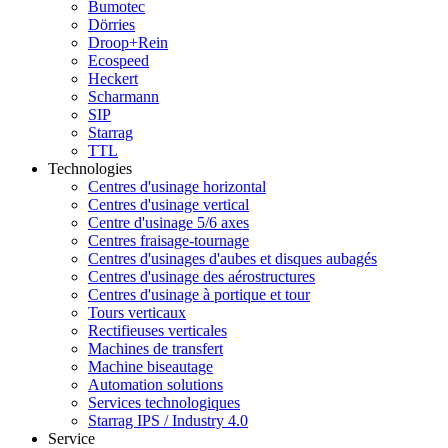
Bumotec
Dörries
Droop+Rein
Ecospeed
Heckert
Scharmann
SIP
Starrag
TTL
Technologies
Centres d'usinage horizontal
Centres d'usinage vertical
Centre d'usinage 5/6 axes
Centres fraisage-tournage
Centres d'usinages d'aubes et disques aubagés
Centres d'usinage des aérostructures
Centres d'usinage à portique et tour
Tours verticaux
Rectifieuses verticales
Machines de transfert
Machine biseautage
Automation solutions
Services technologiques
Starrag IPS / Industry 4.0
Service