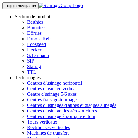
Toggle navigation
Section de produit
Berthiez
Bumotec
Dörries
Droop+Rein
Ecospeed
Heckert
Scharmann
SIP
Starrag
TTL
Technologies
Centres d'usinage horizontal
Centres d'usinage vertical
Centre d'usinage 5/6 axes
Centres fraisage-tournage
Centres d'usinages d'aubes et disques aubagés
Centres d'usinage des aérostructures
Centres d'usinage à portique et tour
Tours verticaux
Rectifieuses verticales
Machines de transfert