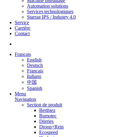
Machine biseautage
Automation solutions
Services technologiques
Starrag IPS / Industry 4.0
Service
Carrière
Contact
Français
English
Deutsch
Français
Italiano
中国
Spanish
Menu
Navigation
Section de produit
Berthiez
Bumotec
Dörries
Droop+Rein
Ecospeed