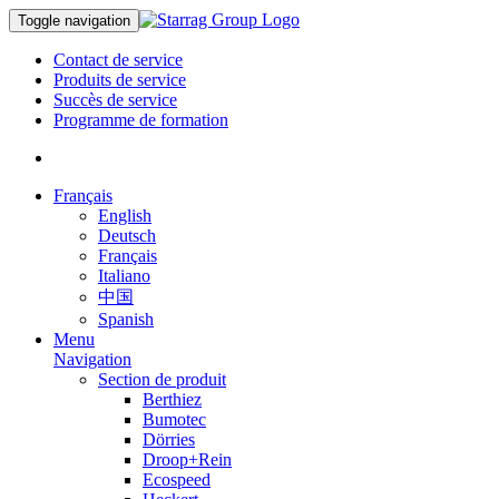
Toggle navigation
Contact de service
Produits de service
Succès de service
Programme de formation
Français
English
Deutsch
Français
Italiano
中国
Spanish
Menu
Navigation
Section de produit
Berthiez
Bumotec
Dörries
Droop+Rein
Ecospeed