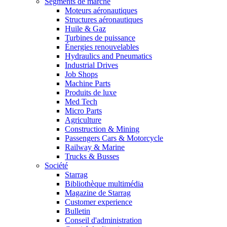
Segments de marché
Moteurs aéronautiques
Structures aéronautiques
Huile & Gaz
Turbines de puissance
Énergies renouvelables
Hydraulics and Pneumatics
Industrial Drives
Job Shops
Machine Parts
Produits de luxe
Med Tech
Micro Parts
Agriculture
Construction & Mining
Passengers Cars & Motorcycle
Railway & Marine
Trucks & Busses
Société
Starrag
Bibliothèque multimédia
Magazine de Starrag
Customer experience
Bulletin
Conseil d'administration