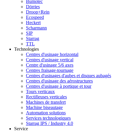
Bumotec
Dörries
Droop+Rein
Ecospeed
Heckert
Scharmann
SIP
Starrag
TTL
Technologies
Centres d'usinage horizontal
Centres d'usinage vertical
Centre d'usinage 5/6 axes
Centres fraisage-tournage
Centres d'usinages d'aubes et disques aubagés
Centres d'usinage des aérostructures
Centres d'usinage à portique et tour
Tours verticaux
Rectifieuses verticales
Machines de transfert
Machine biseautage
Automation solutions
Services technologiques
Starrag IPS / Industry 4.0
Service