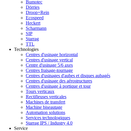
Bumotec
Dörries
Droop+Rein
Ecospeed
Heckert
Scharmann
SIP
Starrag
TTL
Technologies
Centres d'usinage horizontal
Centres d'usinage vertical
Centre d'usinage 5/6 axes
Centres fraisage-tournage
Centres d'usinages d'aubes et disques aubagés
Centres d'usinage des aérostructures
Centres d'usinage à portique et tour
Tours verticaux
Rectifieuses verticales
Machines de transfert
Machine biseautage
Automation solutions
Services technologiques
Starrag IPS / Industry 4.0
Service