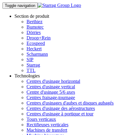
Toggle navigation
Section de produit
Berthiez
Bumotec
Dörries
Droop+Rein
Ecospeed
Heckert
Scharmann
SIP
Starrag
TTL
Technologies
Centres d'usinage horizontal
Centres d'usinage vertical
Centre d'usinage 5/6 axes
Centres fraisage-tournage
Centres d'usinages d'aubes et disques aubagés
Centres d'usinage des aérostructures
Centres d'usinage à portique et tour
Tours verticaux
Rectifieuses verticales
Machines de transfert