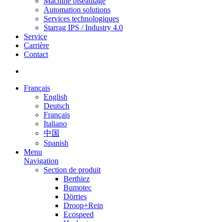
Machine biseautage
Automation solutions
Services technologiques
Starrag IPS / Industry 4.0
Service
Carrière
Contact
Français
English
Deutsch
Français
Italiano
中国
Spanish
Menu
Navigation
Section de produit
Berthiez
Bumotec
Dörries
Droop+Rein
Ecospeed