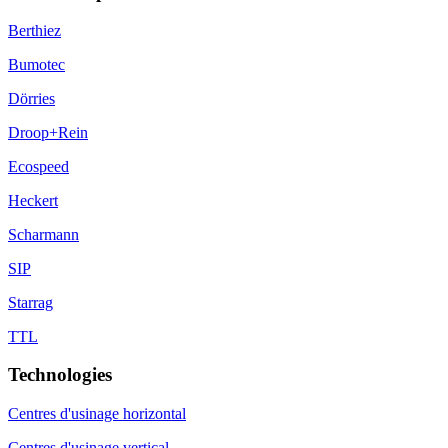
Berthiez
Bumotec
Dörries
Droop+Rein
Ecospeed
Heckert
Scharmann
SIP
Starrag
TTL
Technologies
Centres d'usinage horizontal
Centres d'usinage vertical