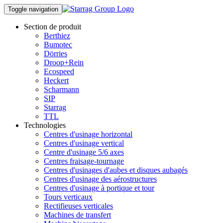
Toggle navigation
Section de produit
Berthiez
Bumotec
Dörries
Droop+Rein
Ecospeed
Heckert
Scharmann
SIP
Starrag
TTL
Technologies
Centres d'usinage horizontal
Centres d'usinage vertical
Centre d'usinage 5/6 axes
Centres fraisage-tournage
Centres d'usinages d'aubes et disques aubagés
Centres d'usinage des aérostructures
Centres d'usinage à portique et tour
Tours verticaux
Rectifieuses verticales
Machines de transfert