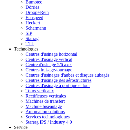
Bumotec
Dörries
Droop+Rein
Ecospeed
Heckert
Scharmann
SIP
Starrag
TTL
Technologies
Centres d'usinage horizontal
Centres d'usinage vertical
Centre d'usinage 5/6 axes
Centres fraisage-tournage
Centres d'usinages d'aubes et disques aubagés
Centres d'usinage des aérostructures
Centres d'usinage à portique et tour
Tours verticaux
Rectifieuses verticales
Machines de transfert
Machine biseautage
Automation solutions
Services technologiques
Starrag IPS / Industry 4.0
Service