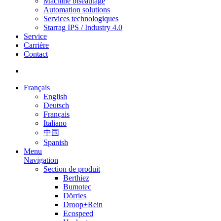
Machine biseautage
Automation solutions
Services technologiques
Starrag IPS / Industry 4.0
Service
Carrière
Contact
Français
English
Deutsch
Français
Italiano
中国
Spanish
Menu
Navigation
Section de produit
Berthiez
Bumotec
Dörries
Droop+Rein
Ecospeed