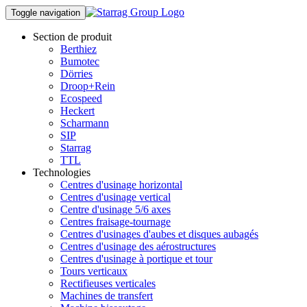
Toggle navigation
Section de produit
Berthiez
Bumotec
Dörries
Droop+Rein
Ecospeed
Heckert
Scharmann
SIP
Starrag
TTL
Technologies
Centres d'usinage horizontal
Centres d'usinage vertical
Centre d'usinage 5/6 axes
Centres fraisage-tournage
Centres d'usinages d'aubes et disques aubagés
Centres d'usinage des aérostructures
Centres d'usinage à portique et tour
Tours verticaux
Rectifieuses verticales
Machines de transfert