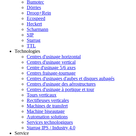
Bumotec
Dörries
Droop+Rein
Ecospeed
Heckert
Scharmann
SIP
Starrag
TTL
Technologies
Centres d'usinage horizontal
Centres d'usinage vertical
Centre d'usinage 5/6 axes
Centres fraisage-tournage
Centres d'usinages d'aubes et disques aubagés
Centres d'usinage des aérostructures
Centres d'usinage à portique et tour
Tours verticaux
Rectifieuses verticales
Machines de transfert
Machine biseautage
Automation solutions
Services technologiques
Starrag IPS / Industry 4.0
Service