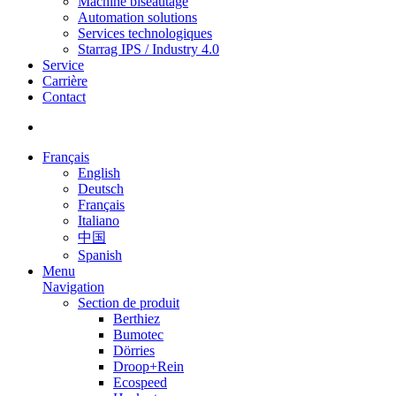
Machine biseautage
Automation solutions
Services technologiques
Starrag IPS / Industry 4.0
Service
Carrière
Contact
Français
English
Deutsch
Français
Italiano
中国
Spanish
Menu
Navigation
Section de produit
Berthiez
Bumotec
Dörries
Droop+Rein
Ecospeed