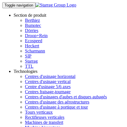
Toggle navigation
Section de produit
Berthiez
Bumotec
Dörries
Droop+Rein
Ecospeed
Heckert
Scharmann
SIP
Starrag
TTL
Technologies
Centres d'usinage horizontal
Centres d'usinage vertical
Centre d'usinage 5/6 axes
Centres fraisage-tournage
Centres d'usinages d'aubes et disques aubagés
Centres d'usinage des aérostructures
Centres d'usinage à portique et tour
Tours verticaux
Rectifieuses verticales
Machines de transfert