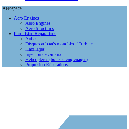
Aerospace
Aero Engines
Aero Engines
Aero Structures
Propulsion Réparations
Aubes
Disques aubagés monobloc / Turbine
Habillages
Injection de carburant
Hélicoptères (boîtes d'engrenages)
Propulsion Réparations