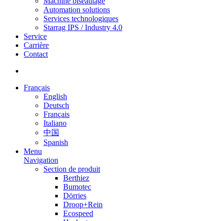
Machine biseautage
Automation solutions
Services technologiques
Starrag IPS / Industry 4.0
Service
Carrière
Contact
Français
English
Deutsch
Français
Italiano
中国
Spanish
Menu
Navigation
Section de produit
Berthiez
Bumotec
Dörries
Droop+Rein
Ecospeed