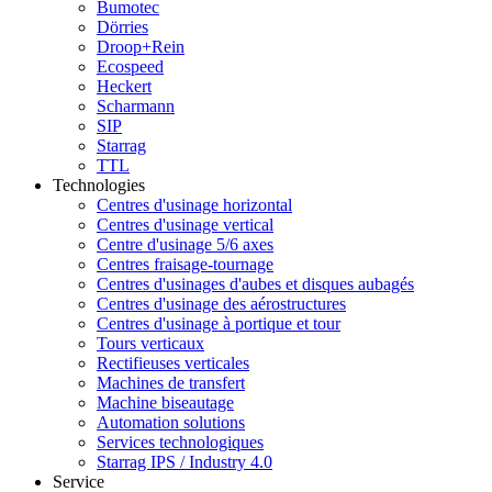
Bumotec
Dörries
Droop+Rein
Ecospeed
Heckert
Scharmann
SIP
Starrag
TTL
Technologies
Centres d'usinage horizontal
Centres d'usinage vertical
Centre d'usinage 5/6 axes
Centres fraisage-tournage
Centres d'usinages d'aubes et disques aubagés
Centres d'usinage des aérostructures
Centres d'usinage à portique et tour
Tours verticaux
Rectifieuses verticales
Machines de transfert
Machine biseautage
Automation solutions
Services technologiques
Starrag IPS / Industry 4.0
Service