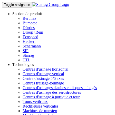
Toggle navigation
Section de produit
Berthiez
Bumotec
Dörries
Droop+Rein
Ecospeed
Heckert
Scharmann
SIP
Starrag
TTL
Technologies
Centres d'usinage horizontal
Centres d'usinage vertical
Centre d'usinage 5/6 axes
Centres fraisage-tournage
Centres d'usinages d'aubes et disques aubagés
Centres d'usinage des aérostructures
Centres d'usinage à portique et tour
Tours verticaux
Rectifieuses verticales
Machines de transfert