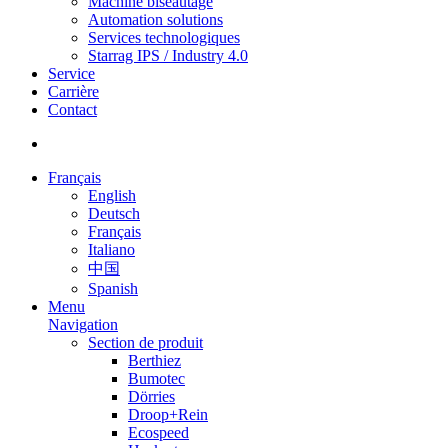
Machine biseautage
Automation solutions
Services technologiques
Starrag IPS / Industry 4.0
Service
Carrière
Contact
Français
English
Deutsch
Français
Italiano
中国
Spanish
Menu
Navigation
Section de produit
Berthiez
Bumotec
Dörries
Droop+Rein
Ecospeed