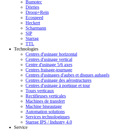
Bumotec
Dörries
Droop+Rein
Ecospeed
Heckert
Scharmann
SIP
Starrag
TTL
Technologies
Centres d'usinage horizontal
Centres d'usinage vertical
Centre d'usinage 5/6 axes
Centres fraisage-tournage
Centres d'usinages d'aubes et disques aubagés
Centres d'usinage des aérostructures
Centres d'usinage à portique et tour
Tours verticaux
Rectifieuses verticales
Machines de transfert
Machine biseautage
Automation solutions
Services technologiques
Starrag IPS / Industry 4.0
Service