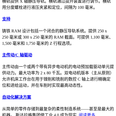
横轨提供 X 轴静压导轨。横轨通过提升装置进行调节。横轨
用分度螺栓进行液压夹紧和定位，间隔为 100 毫米。
支持
铸铁 RAM 设计包括一个闭合的静压导轨系统。提供 250 x
250 毫米或 300 x 250 毫米的 RAM 截面。可提供 1,100 毫米、
1,500 毫米和 1,750 毫米的 Z 行程选项。
主传动/C 轴驱动
主传动由一个或两个带有异步电动机的电动预加载驱动单元提
供动力。最大功率为 2 x 80 千瓦。双电动机版本（主从原则）
允许机床工作台在用于镗削和铣削的数控 C 轴上进行精确定
位和进给运动，并在车削时实现最高动态性。
自动化解决方案
从简单的零件存储到最复杂的柔性制造系统——甚至是最大的
机器。 斯达拉格集团使工业 4.0 成为现实.
阅读更多