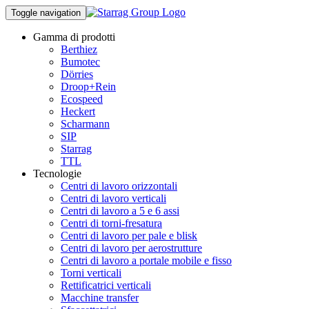
Toggle navigation
Gamma di prodotti
Berthiez
Bumotec
Dörries
Droop+Rein
Ecospeed
Heckert
Scharmann
SIP
Starrag
TTL
Tecnologie
Centri di lavoro orizzontali
Centri di lavoro verticali
Centri di lavoro a 5 e 6 assi
Centri di torni-fresatura
Centri di lavoro per pale e blisk
Centri di lavoro per aerostrutture
Centri di lavoro a portale mobile e fisso
Torni verticali
Rettificatrici verticali
Macchine transfer