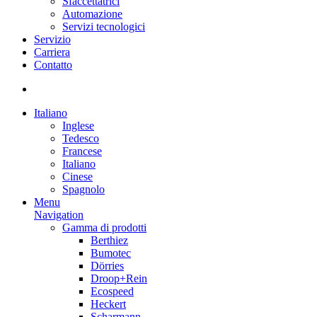
Sfaccettatrici
Automazione
Servizi tecnologici
Servizio
Carriera
Contatto
Italiano
Inglese
Tedesco
Francese
Italiano
Cinese
Spagnolo
Menu
Navigation
Gamma di prodotti
Berthiez
Bumotec
Dörries
Droop+Rein
Ecospeed
Heckert
Scharmann