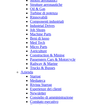
Motori aeronautici
Strutture aeronautiche
Oil & Gas
Turbine di potenza
Rinnovabili
Componenti industriali
Industrial Drives
Job Shops
Machine Parts
Beni di lusso
Med Tech
Micro Parts
Agriculture
Construction & Mining
Passengers Cars & Motorcycle
Railway & Marine
Trucks & Busses
Azienda
Starrag
Mediateca
Rivista Starrag
Esperienze dei clienti
Newsletter
Consiglio di amministrazione
Comitato esecutivo