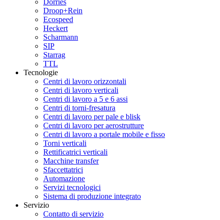
Dörries
Droop+Rein
Ecospeed
Heckert
Scharmann
SIP
Starrag
TTL
Tecnologie
Centri di lavoro orizzontali
Centri di lavoro verticali
Centri di lavoro a 5 e 6 assi
Centri di torni-fresatura
Centri di lavoro per pale e blisk
Centri di lavoro per aerostrutture
Centri di lavoro a portale mobile e fisso
Torni verticali
Rettificatrici verticali
Macchine transfer
Sfaccettatrici
Automazione
Servizi tecnologici
Sistema di produzione integrato
Servizio
Contatto di servizio