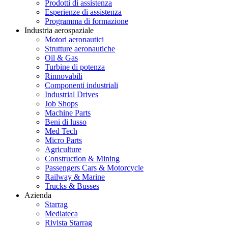
Prodotti di assistenza
Esperienze di assistenza
Programma di formazione
Industria aerospaziale
Motori aeronautici
Strutture aeronautiche
Oil & Gas
Turbine di potenza
Rinnovabili
Componenti industriali
Industrial Drives
Job Shops
Machine Parts
Beni di lusso
Med Tech
Micro Parts
Agriculture
Construction & Mining
Passengers Cars & Motorcycle
Railway & Marine
Trucks & Busses
Azienda
Starrag
Mediateca
Rivista Starrag