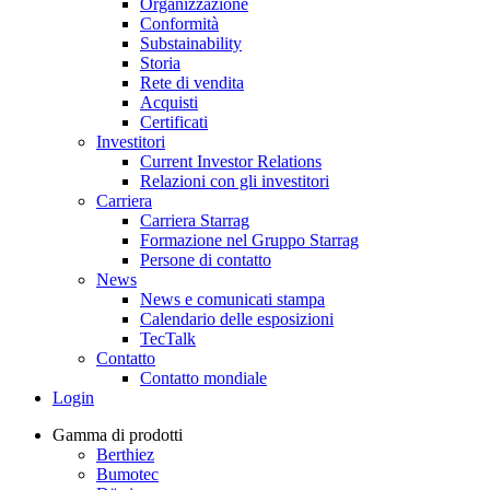
Organizzazione
Conformità
Substainability
Storia
Rete di vendita
Acquisti
Certificati
Investitori
Current Investor Relations
Relazioni con gli investitori
Carriera
Carriera Starrag
Formazione nel Gruppo Starrag
Persone di contatto
News
News e comunicati stampa
Calendario delle esposizioni
TecTalk
Contatto
Contatto mondiale
Login
Gamma di prodotti
Berthiez
Bumotec