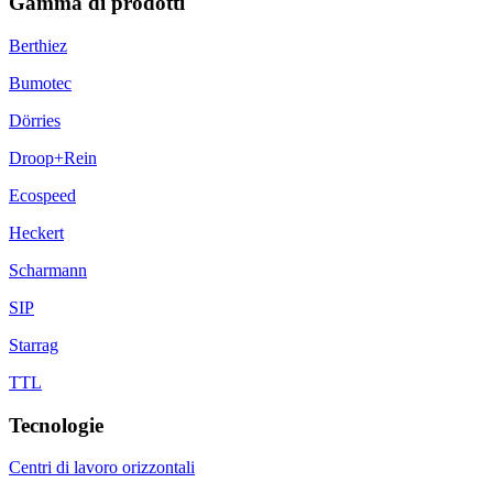
Gamma di prodotti
Berthiez
Bumotec
Dörries
Droop+Rein
Ecospeed
Heckert
Scharmann
SIP
Starrag
TTL
Tecnologie
Centri di lavoro orizzontali