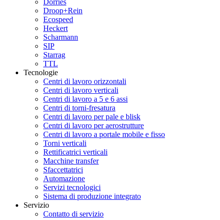
Dörries
Droop+Rein
Ecospeed
Heckert
Scharmann
SIP
Starrag
TTL
Tecnologie
Centri di lavoro orizzontali
Centri di lavoro verticali
Centri di lavoro a 5 e 6 assi
Centri di torni-fresatura
Centri di lavoro per pale e blisk
Centri di lavoro per aerostrutture
Centri di lavoro a portale mobile e fisso
Torni verticali
Rettificatrici verticali
Macchine transfer
Sfaccettatrici
Automazione
Servizi tecnologici
Sistema di produzione integrato
Servizio
Contatto di servizio