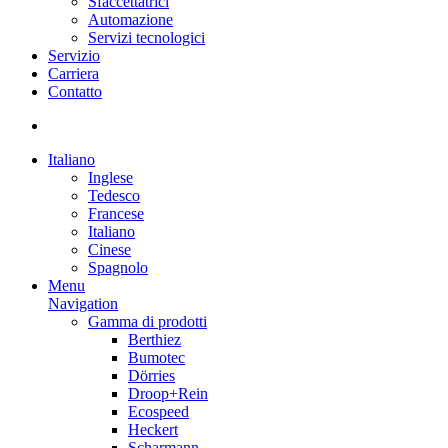
Sfaccettatrici
Automazione
Servizi tecnologici
Servizio
Carriera
Contatto
Italiano
Inglese
Tedesco
Francese
Italiano
Cinese
Spagnolo
Menu
Navigation
Gamma di prodotti
Berthiez
Bumotec
Dörries
Droop+Rein
Ecospeed
Heckert
Scharmann