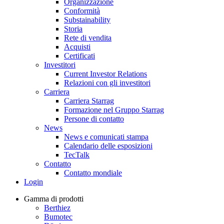
Organizzazione
Conformità
Substainability
Storia
Rete di vendita
Acquisti
Certificati
Investitori
Current Investor Relations
Relazioni con gli investitori
Carriera
Carriera Starrag
Formazione nel Gruppo Starrag
Persone di contatto
News
News e comunicati stampa
Calendario delle esposizioni
TecTalk
Contatto
Contatto mondiale
Login
Gamma di prodotti
Berthiez
Bumotec