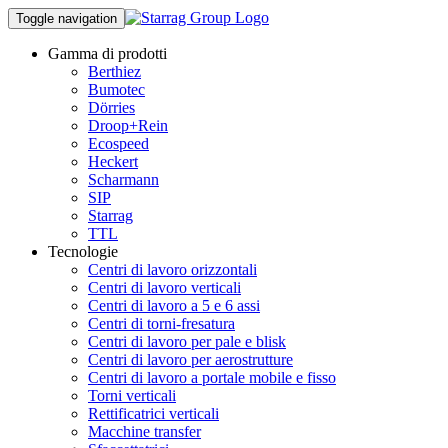
Toggle navigation
Gamma di prodotti
Berthiez
Bumotec
Dörries
Droop+Rein
Ecospeed
Heckert
Scharmann
SIP
Starrag
TTL
Tecnologie
Centri di lavoro orizzontali
Centri di lavoro verticali
Centri di lavoro a 5 e 6 assi
Centri di torni-fresatura
Centri di lavoro per pale e blisk
Centri di lavoro per aerostrutture
Centri di lavoro a portale mobile e fisso
Torni verticali
Rettificatrici verticali
Macchine transfer