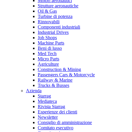
Motori aeronautici
Strutture aeronautiche
Oil & Gas
Turbine di potenza
Rinnovabili
Componenti industriali
Industrial Drives
Job Shops
Machine Parts
Beni di lusso
Med Tech
Micro Parts
Agriculture
Construction & Mining
Passengers Cars & Motorcycle
Railway & Marine
Trucks & Busses
Azienda
Starrag
Mediateca
Rivista Starrag
Esperienze dei clienti
Newsletter
Consiglio di amministrazione
Comitato esecutivo