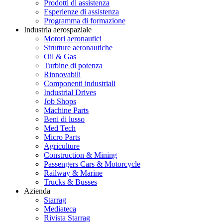
Prodotti di assistenza
Esperienze di assistenza
Programma di formazione
Industria aerospaziale
Motori aeronautici
Strutture aeronautiche
Oil & Gas
Turbine di potenza
Rinnovabili
Componenti industriali
Industrial Drives
Job Shops
Machine Parts
Beni di lusso
Med Tech
Micro Parts
Agriculture
Construction & Mining
Passengers Cars & Motorcycle
Railway & Marine
Trucks & Busses
Azienda
Starrag
Mediateca
Rivista Starrag