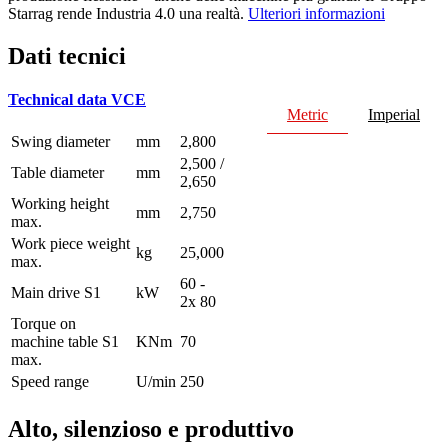
Starrag rende Industria 4.0 una realtà.
Ulteriori informazioni
Dati tecnici
Technical data VCE
Metric
Imperial
Swing diameter
mm
2,800
2,500 /
Table diameter
mm
2,650
Working height
mm
2,750
max.
Work piece weight
kg
25,000
max.
60 -
Main drive S1
kW
2x 80
Torque on
machine table S1
KNm
70
max.
Speed range
U/min
250
Alto, silenzioso e produttivo