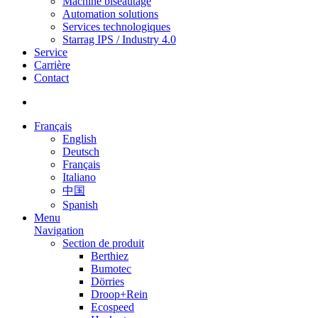
Machine biseautage
Automation solutions
Services technologiques
Starrag IPS / Industry 4.0
Service
Carrière
Contact
Français
English
Deutsch
Français
Italiano
中国
Spanish
Menu
Navigation
Section de produit
Berthiez
Bumotec
Dörries
Droop+Rein
Ecospeed