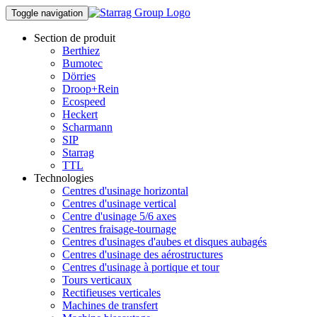
Toggle navigation
Section de produit
Berthiez
Bumotec
Dörries
Droop+Rein
Ecospeed
Heckert
Scharmann
SIP
Starrag
TTL
Technologies
Centres d'usinage horizontal
Centres d'usinage vertical
Centre d'usinage 5/6 axes
Centres fraisage-tournage
Centres d'usinages d'aubes et disques aubagés
Centres d'usinage des aérostructures
Centres d'usinage à portique et tour
Tours verticaux
Rectifieuses verticales
Machines de transfert