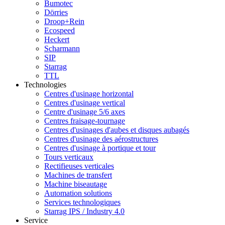
Bumotec
Dörries
Droop+Rein
Ecospeed
Heckert
Scharmann
SIP
Starrag
TTL
Technologies
Centres d'usinage horizontal
Centres d'usinage vertical
Centre d'usinage 5/6 axes
Centres fraisage-tournage
Centres d'usinages d'aubes et disques aubagés
Centres d'usinage des aérostructures
Centres d'usinage à portique et tour
Tours verticaux
Rectifieuses verticales
Machines de transfert
Machine biseautage
Automation solutions
Services technologiques
Starrag IPS / Industry 4.0
Service