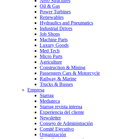
Aero Structures
Oil & Gas
Power Turbines
Renewables
Hydraulics and Pneumatics
Industrial Drives
Job Shops
Machine Parts
Luxury Goods
Med Tech
Micro Parts
Agriculture
Construction & Mining
Passengers Cars & Motorcycle
Railway & Marine
Trucks & Busses
Empresa
Starrag
Mediateca
Starrag revista interna
Experiencia del cliente
Newsletter
Consejo de Administración
Comité Ejecutivo
Organización