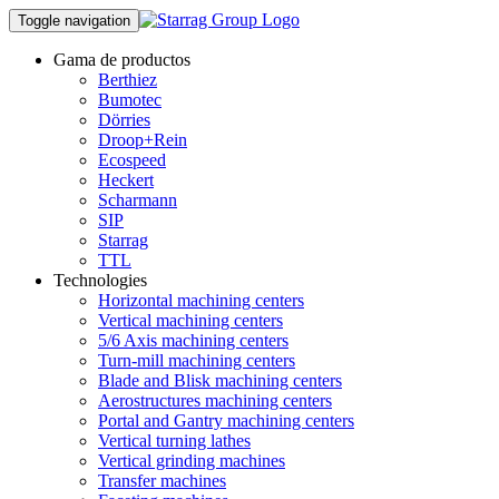
Toggle navigation
Gama de productos
Berthiez
Bumotec
Dörries
Droop+Rein
Ecospeed
Heckert
Scharmann
SIP
Starrag
TTL
Technologies
Horizontal machining centers
Vertical machining centers
5/6 Axis machining centers
Turn-mill machining centers
Blade and Blisk machining centers
Aerostructures machining centers
Portal and Gantry machining centers
Vertical turning lathes
Vertical grinding machines
Transfer machines