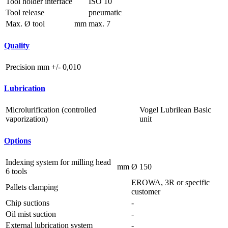
Tool holder interface
ISO 10
Tool release
pneumatic
Max. Ø tool
mm
max. 7
Quality
Precision
mm
+/- 0,010
Lubrication
Microlurification (controlled
Vogel Lubrilean Basic
vaporization)
unit
Options
Indexing system for milling head
mm
Ø 150
6 tools
EROWA, 3R or specific
Pallets clamping
customer
Chip suctions
-
Oil mist suction
-
External lubrication system
-