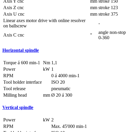
Axis Y cnc
mm
stroke 150
Axis Z cnc
mm
stroke 123
Axis U cnc
mm
stroke 375
Linear axes motor drive with online resolver
-
on ballscrew
angle non-stop
Axis C cnc
°
0-360
Horizontal spindle
Torque á 600 min-1
Nm
1,1
Power
kW
1
RPM
0 á 4000 min-1
Tool holder interface
ISO 20
Tool release
pneumatic
Milling head
mm
Ø 20 á 300
Vertical spindle
Power
kW
2
RPM
Max. 45'000 min-1