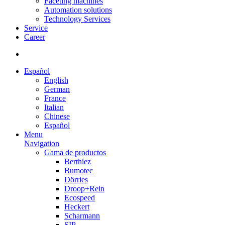
Faceting machines
Automation solutions
Technology Services
Service
Career
Español
English
German
France
Italian
Chinese
Español
Menu
Navigation
Gama de productos
Berthiez
Bumotec
Dörries
Droop+Rein
Ecospeed
Heckert
Scharmann
SIP