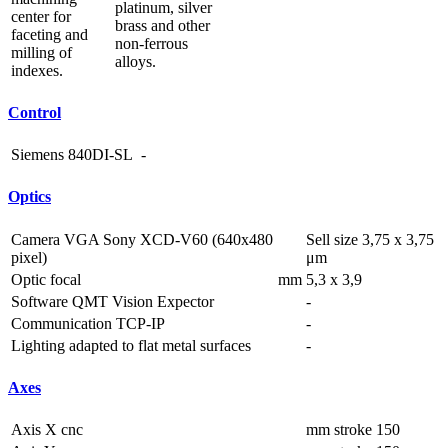
platinum, silver
center for
brass and other
faceting and
non-ferrous
milling of
alloys.
indexes.
Control
Siemens 840DI-SL
-
Optics
Camera VGA Sony XCD-V60 (640x480
Sell size 3,75 x 3,75
pixel)
μm
Optic focal
mm
5,3 x 3,9
Software QMT Vision Expector
-
Communication TCP-IP
-
Lighting adapted to flat metal surfaces
-
Axes
Axis X cnc
mm
stroke 150