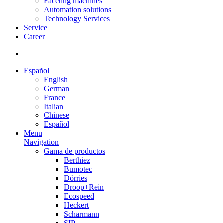
Faceting machines
Automation solutions
Technology Services
Service
Career
Español
English
German
France
Italian
Chinese
Español
Menu
Navigation
Gama de productos
Berthiez
Bumotec
Dörries
Droop+Rein
Ecospeed
Heckert
Scharmann
SIP