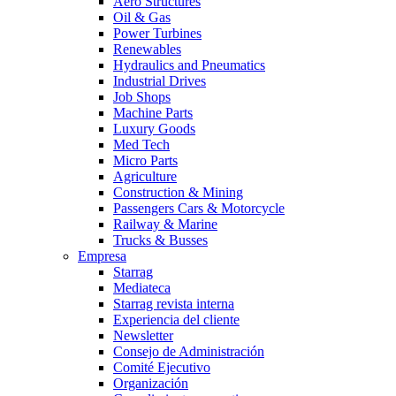
Aero Structures
Oil & Gas
Power Turbines
Renewables
Hydraulics and Pneumatics
Industrial Drives
Job Shops
Machine Parts
Luxury Goods
Med Tech
Micro Parts
Agriculture
Construction & Mining
Passengers Cars & Motorcycle
Railway & Marine
Trucks & Busses
Empresa
Starrag
Mediateca
Starrag revista interna
Experiencia del cliente
Newsletter
Consejo de Administración
Comité Ejecutivo
Organización