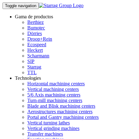
Toggle navigation
Gama de productos
Berthiez
Bumotec
Dörries
Droop+Rein
Ecospeed
Heckert
Scharmann
SIP
Starrag
TTL
Technologies
Horizontal machining centers
Vertical machining centers
5/6 Axis machining centers
Turn-mill machining centers
Blade and Blisk machining centers
Aerostructures machining centers
Portal and Gantry machining centers
Vertical turning lathes
Vertical grinding machines
Transfer machines