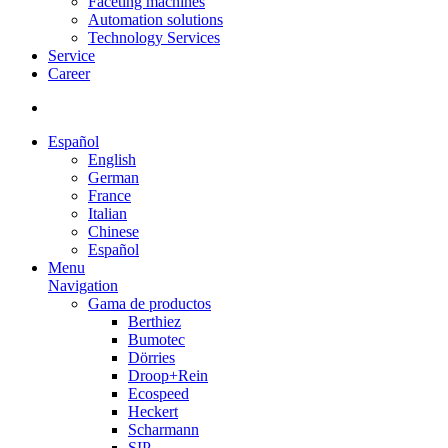
Faceting machines
Automation solutions
Technology Services
Service
Career
Español
English
German
France
Italian
Chinese
Español
Menu
Navigation
Gama de productos
Berthiez
Bumotec
Dörries
Droop+Rein
Ecospeed
Heckert
Scharmann
SIP