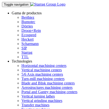
Toggle navigation
Gama de productos
Berthiez
Bumotec
Dörries
Droop+Rein
Ecospeed
Heckert
Scharmann
SIP
Starrag
TTL
Technologies
Horizontal machining centers
Vertical machining centers
5/6 Axis machining centers
Turn-mill machining centers
Blade and Blisk machining centers
Aerostructures machining centers
Portal and Gantry machining centers
Vertical turning lathes
Vertical grinding machines
Transfer machines