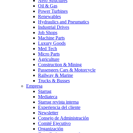
Aero Structures
Oil & Gas
Power Turbines
Renewables
Hydraulics and Pneumatics
Industrial Drives
Job Shops
Machine Parts
Luxury Goods
Med Tech
Micro Parts
Agriculture
Construction & Mining
Passengers Cars & Motorcycle
Railway & Marine
Trucks & Busses
Empresa
Starrag
Mediateca
Starrag revista interna
Experiencia del cliente
Newsletter
Consejo de Administración
Comité Ejecutivo
Organización