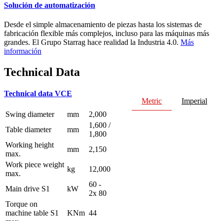
Solución de automatización
Desde el simple almacenamiento de piezas hasta los sistemas de
fabricación flexible más complejos, incluso para las máquinas más
grandes. El Grupo Starrag hace realidad la Industria 4.0.
Más
información
Technical Data
Technical data VCE
Metric
Imperial
Swing diameter
mm
2,000
1,600 /
Table diameter
mm
1,800
Working height
mm
2,150
max.
Work piece weight
kg
12,000
max.
60 -
Main drive S1
kW
2x 80
Torque on
machine table S1
KNm
44