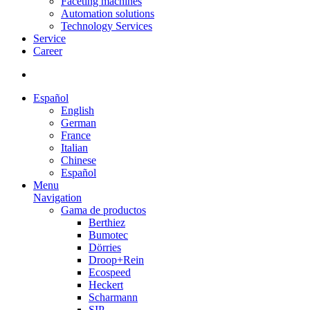
Faceting machines
Automation solutions
Technology Services
Service
Career
Español
English
German
France
Italian
Chinese
Español
Menu
Navigation
Gama de productos
Berthiez
Bumotec
Dörries
Droop+Rein
Ecospeed
Heckert
Scharmann
SIP