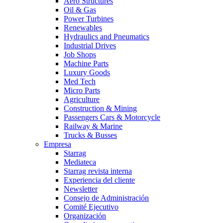
Aero Structures
Oil & Gas
Power Turbines
Renewables
Hydraulics and Pneumatics
Industrial Drives
Job Shops
Machine Parts
Luxury Goods
Med Tech
Micro Parts
Agriculture
Construction & Mining
Passengers Cars & Motorcycle
Railway & Marine
Trucks & Busses
Empresa
Starrag
Mediateca
Starrag revista interna
Experiencia del cliente
Newsletter
Consejo de Administración
Comité Ejecutivo
Organización