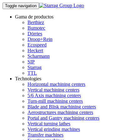
Toggle navigation
Gama de productos
Berthiez
Bumotec
Dörries
Droop+Rein
Ecospeed
Heckert
Scharmann
SIP
Starrag
TTL
Technologies
Horizontal machining centers
Vertical machining centers
5/6 Axis machining centers
Turn-mill machining centers
Blade and Blisk machining centers
Aerostructures machining centers
Portal and Gantry machining centers
Vertical turning lathes
Vertical grinding machines
Transfer machines