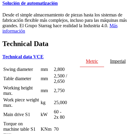
Solución de automatización
Desde el simple almacenamiento de piezas hasta los sistemas de
fabricación flexible más complejos, incluso para las máquinas más
grandes. El Grupo Starrag hace realidad la Industria 4.0.
Más
información
Technical Data
Technical data VCE
Metric
Imperial
Swing diameter
mm
2,800
2,500 /
Table diameter
mm
2,650
Working height
mm
2,750
max.
Work piece weight
kg
25,000
max.
60 -
Main drive S1
kW
2x 80
Torque on
machine table S1
KNm
70