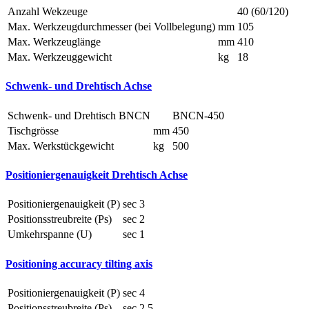
Anzahl Wekzeuge
40 (60/120)
Max. Werkzeugdurchmesser (bei Vollbelegung)
mm
105
Max. Werkzeuglänge
mm
410
Max. Werkzeuggewicht
kg
18
Schwenk- und Drehtisch Achse
Schwenk- und Drehtisch BNCN
BNCN-450
Tischgrösse
mm
450
Max. Werkstückgewicht
kg
500
Positioniergenauigkeit Drehtisch Achse
Positioniergenauigkeit (P)
sec
3
Positionsstreubreite (Ps)
sec
2
Umkehrspanne (U)
sec
1
Positioning accuracy tilting axis
Positioniergenauigkeit (P)
sec
4
Positionsstreubreite (Ps)
sec
2,5