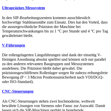
Ultrapräzises Messsystem
In den SIP-Bearbeitungszentren kommen ausschliesslich
hochwertige Stahlmassstäbe zum Einsatz. Dies hat den Vorteil, dass
die aussergewöhnliche Präzision der Maschine bei
Temperaturschwankungen bis zu 1 °C pro Stunde und 4 °C pro Tag
gewährleistet bleibt.
V-Führungen
Die rollengelagerten Längsführungen sind dank der einseitig V-
förmigen Anordnung absolut spielfrei und können sich nur parallel
zu den anderen relevanten Baugruppen und Messsystemen
ausdehnen. Die Präzision bleibt daher gewahrt. Die
präzisionsgeschliffenen Rollenlager sorgen für nahezu reibungsfreie
Bewegung (P < 3 Micron Positionsunsicherheit nach VDI/DGQ-
oder ISO-Standard).
CNC-Steuerungen
Als CNC-Steuerungen stehen zwei hochmoderne, weltweit
bewährte Lösungen von Siemens oder Fanuc zur Auswahl. Damit
lassen sich die SIP-Maschinen perfekt in bestehende