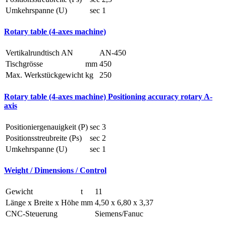
Umkehrspanne (U)
sec
1
Rotary table (4-axes machine)
Vertikalrundtisch AN
AN-450
Tischgrösse
mm
450
Max. Werkstückgewicht
kg
250
Rotary table (4-axes machine) Positioning accuracy rotary A-
axis
Positioniergenauigkeit (P)
sec
3
Positionsstreubreite (Ps)
sec
2
Umkehrspanne (U)
sec
1
Weight / Dimensions / Control
Gewicht
t
11
Länge x Breite x Höhe
mm
4,50 x 6,80 x 3,37
CNC-Steuerung
Siemens/Fanuc