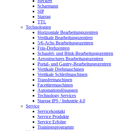
Heckert
Scharmann
SIP
Starrag
TTL
Technologien
Horizontale Bearbeitungszentren
Vertikale Bearbeitungszentren
5/6-Achs Bearbeitungszentren
Fräs-Drehzentren
Schaufel- und Blisk-Bearbeitungszentren
Aerostructures Bearbeitungszentren
Portal- und Gantry-Bearbeitungszentren
Vertikale Drehmaschinen
Vertikale Schleifmaschinen
Transfermaschinen
Facettiermaschinen
Automationslösungen
Technology Services
Starrag IPS / Industrie 4.0
Service
Servicekontakt
Service Produkte
Service Erfolge
Trainingsprogramm