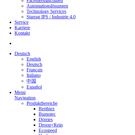
Facettiermaschinen
Automationslösungen
Technology Services
Starrag IPS / Industrie 4.0
Service
Karriere
Kontakt
Deutsch
English
Deutsch
Français
Italiano
中国
Español
Menü
Navigation
Produktbereiche
Berthiez
Bumotec
Dörries
Droop+Rein
Ecospeed