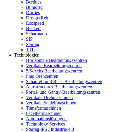
Berthiez
Bumotec
Dörries
Droop+Rein
Ecospeed
Heckert
Scharmann
SIP
Starrag
TTL
Technologien
Horizontale Bearbeitungszentren
Vertikale Bearbeitungszentren
5/6-Achs Bearbeitungszentren
Fräs-Drehzentren
Schaufel- und Blisk-Bearbeitungszentren
Aerostructures Bearbeitungszentren
Portal- und Gantry-Bearbeitungszentren
Vertikale Drehmaschinen
Vertikale Schleifmaschinen
Transfermaschinen
Facettiermaschinen
Automationslösungen
Technology Services
Starrag IPS / Industrie 4.0