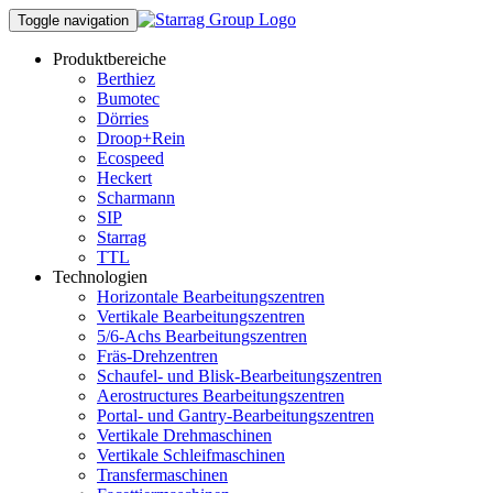
Toggle navigation
Produktbereiche
Berthiez
Bumotec
Dörries
Droop+Rein
Ecospeed
Heckert
Scharmann
SIP
Starrag
TTL
Technologien
Horizontale Bearbeitungszentren
Vertikale Bearbeitungszentren
5/6-Achs Bearbeitungszentren
Fräs-Drehzentren
Schaufel- und Blisk-Bearbeitungszentren
Aerostructures Bearbeitungszentren
Portal- und Gantry-Bearbeitungszentren
Vertikale Drehmaschinen
Vertikale Schleifmaschinen
Transfermaschinen