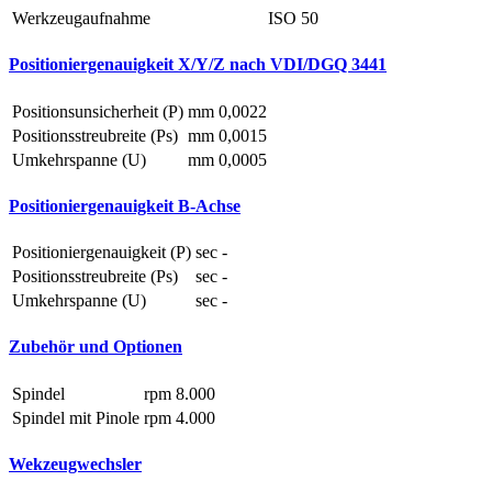
Werkzeugaufnahme
ISO 50
Positioniergenauigkeit X/Y/Z nach VDI/DGQ 3441
Positionsunsicherheit (P)
mm
0,0022
Positionsstreubreite (Ps)
mm
0,0015
Umkehrspanne (U)
mm
0,0005
Positioniergenauigkeit B-Achse
Positioniergenauigkeit (P)
sec
-
Positionsstreubreite (Ps)
sec
-
Umkehrspanne (U)
sec
-
Zubehör und Optionen
Spindel
rpm
8.000
Spindel mit Pinole
rpm
4.000
Wekzeugwechsler